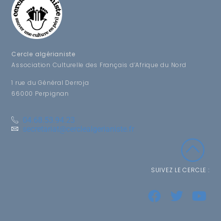
Cercle algérianiste
Association Culturelle des Français d’Afrique du Nord
1 rue du Général Derroja
66000 Perpignan
04.68.53.94.23
secretariat@cerclealgerianiste.fr
SUIVEZ LE CERCLE :