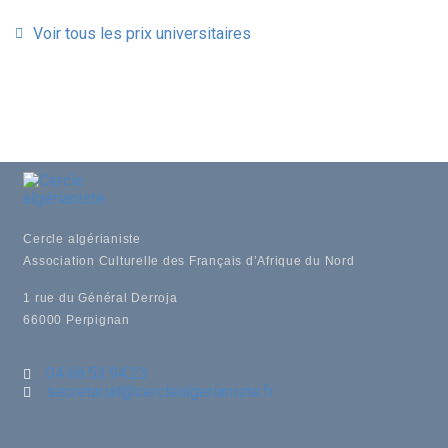
Voir tous les prix universitaires
Cercle algérianiste
Association Culturelle des Français d’Afrique du Nord
1 rue du Général Derroja
66000 Perpignan
04.68.53.94.23
secretariat@cerclealgerianiste.fr