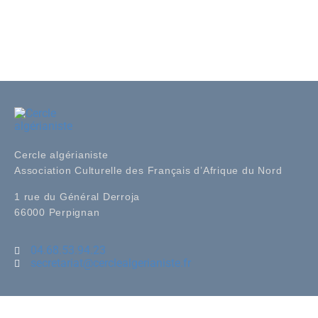
Cercle algérianiste
Association Culturelle des Français d’Afrique du Nord
1 rue du Général Derroja
66000 Perpignan
04.68.53.94.23
secretariat@cerclealgerianiste.fr