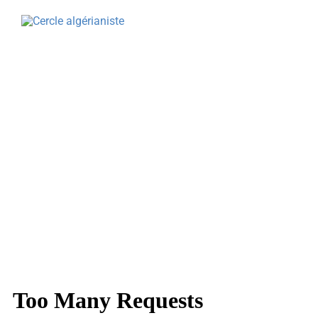
CERCLE ALGÉRIANISTE
NOS ACTIO
ACTUALITÉS
LA REVU
PRÉSENTATION & MISSIONS
PRIX LIT
LE CERCLE NATIONAL
CONFÉRE
LES CERCLES LOCAUX
CONGRÈS
LE MANIFESTE
L’AGEND