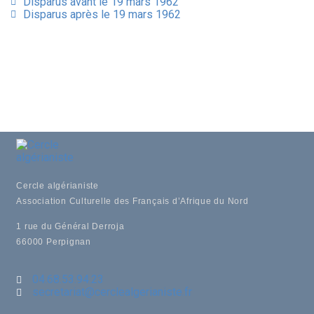
Disparus avant le 19 mars 1962
Disparus après le 19 mars 1962
Cercle algérianiste
Association Culturelle des Français d’Afrique du Nord
1 rue du Général Derroja
66000 Perpignan
04.68.53.94.23
secretariat@cerclealgerianiste.fr