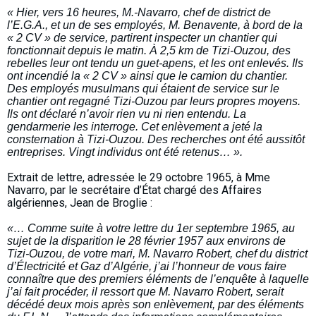
« Hier, vers 16 heures, M.-Navarro, chef de district de
l’E.G.A., et un de ses employés, M. Benavente, à bord de la
« 2 CV » de service, partirent inspecter un chantier qui
fonctionnait depuis le matin. À 2,5 km de Tizi-Ouzou, des
rebelles leur ont tendu un guet-apens, et les ont enlevés. Ils
ont incendié la « 2 CV » ainsi que le camion du chantier.
Des employés musulmans qui étaient de service sur le
chantier ont regagné Tizi-Ouzou par leurs propres moyens.
Ils ont déclaré n’avoir rien vu ni rien entendu. La
gendarmerie les interroge. Cet enlèvement a jeté la
consternation à Tizi-Ouzou. Des recherches ont été aussitôt
entreprises. Vingt individus ont été retenus… ».
Extrait de lettre, adressée le 29 octobre 1965, à Mme
Navarro, par le secrétaire d’État chargé des Affaires
algériennes, Jean de Broglie :
«… Comme suite à votre lettre du 1er septembre 1965, au
sujet de la disparition le 28 février 1957 aux environs de
Tizi-Ouzou, de votre mari, M. Navarro Robert, chef du district
d’Électricité et Gaz d’Algérie, j’ai l’honneur de vous faire
connaître que des premiers éléments de l’enquête à laquelle
j’ai fait procéder, il ressort que M. Navarro Robert, serait
décédé deux mois après son enlèvement, par des éléments