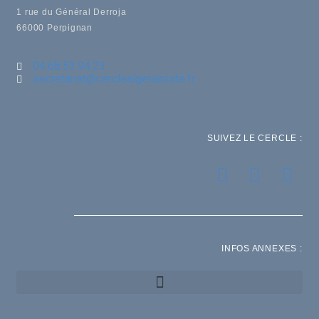
1 rue du Général Derroja
66000 Perpignan
04.68.53.94.23
secretariat@cerclealgerianiste.fr
SUIVEZ LE CERCLE :
INFOS ANNEXES :