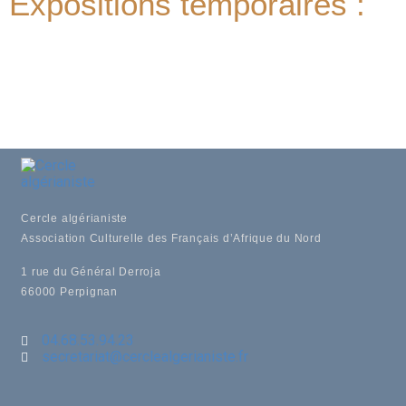
Expositions temporaires :
Cercle algérianiste
Association Culturelle des Français d’Afrique du Nord
1 rue du Général Derroja
66000 Perpignan
04.68.53.94.23
secretariat@cerclealgerianiste.fr