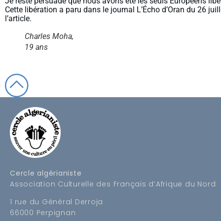
Je reste persuadé que nous avons été les seuls Européens libé
Cette libération a paru dans le journal L’Écho d’Oran du 26 juil
l’article.
Charles Moha,
19 ans
Cercle algérianiste
Association Culturelle des Français d’Afrique du Nord
1 rue du Général Derroja
66000 Perpignan