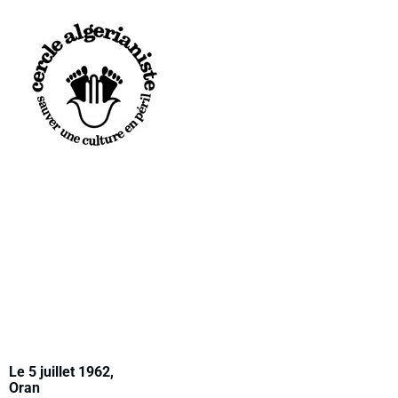
CERCLE ALGÉRIANISTE
NOS ACTIO
ACTUALITÉS
LA REVU
PRÉSENTATION & MISSIONS
PRIX LIT
LE CERCLE NATIONAL
CONFÉRE
LES CERCLES LOCAUX
CONGRÈS
LE MANIFESTE
L’AGEND
Le 5 juillet 1962,
Oran