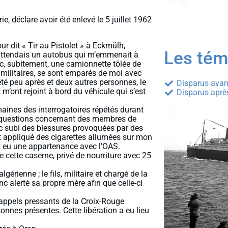
, déclare avoir été enlevé le 5 juillet 1962
r dit « Tir au Pistolet » à Eckmülh,
Les tém
j’attendais un autobus qui m’emmenait à
nc, subitement, une camionnette tôlée de
militaires, se sont emparés de moi avec
rêté peu après et deux autres personnes, le
Disparus avan
et m’ont rejoint à bord du véhicule qui s’est
Disparus aprè
maines des interrogatoires répétés durant
es questions concernant des membres de
nc subi des blessures provoquées par des
ont appliqué des cigarettes allumées sur mon
it eu une appartenance avec l’OAS.
 cette caserne, privé de nourriture avec 25
érienne ; le fils, militaire et chargé de la
nc alerté sa propre mère afin que celle-ci
appels pressants de la Croix-Rouge
sonnes présentes. Cette libération a eu lieu