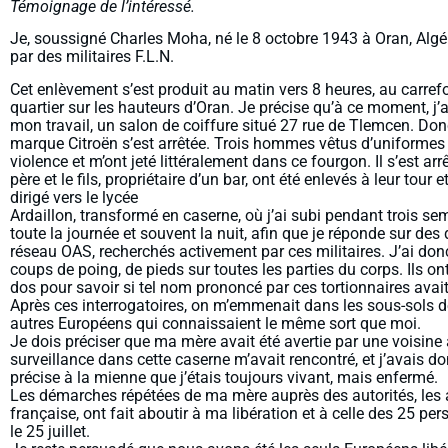
Témoignage de l’intéressé.
Je, soussigné Charles Moha, né le 8 octobre 1943 à Oran, Algérie
par des militaires F.L.N.
Cet enlèvement s’est produit au matin vers 8 heures, au carrefou
quartier sur les hauteurs d’Oran. Je précise qu’à ce moment, 
mon travail, un salon de coiffure situé 27 rue de Tlemcen. Do
marque Citroën s’est arrêtée. Trois hommes vêtus d’uniformes 
violence et m’ont jeté littéralement dans ce fourgon. Il s’est ar
père et le fils, propriétaire d’un bar, ont été enlevés à leur tour 
dirigé vers le lycée
Ardaillon, transformé en caserne, où j’ai subi pendant trois se
toute la journée et souvent la nuit, afin que je réponde sur d
réseau OAS, recherchés activement par ces militaires. J’ai do
coups de poing, de pieds sur toutes les parties du corps. Ils 
dos pour savoir si tel nom prononcé par ces tortionnaires ava
Après ces interrogatoires, on m’emmenait dans les sous-sols de
autres Européens qui connaissaient le même sort que moi.
Je dois préciser que ma mère avait été avertie par une voisine alg
surveillance dans cette caserne m’avait rencontré, et j’avais do
précise à la mienne que j’étais toujours vivant, mais enfermé.
Les démarches répétées de ma mère auprès des autorités, les 
française, ont fait aboutir à ma libération et à celle des 25 per
le 25 juillet.