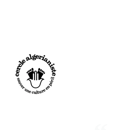
NS
CENTRE DOCUMENTATION
LE MÉMORIAL
JE PARTICIPE
E & SON SUPPLÉMENT
LE CDDFA
LE MÉMORIAL DES FRANÇAIS D
J’ADHÈRE / 
TÉRAIRE & UNIVERSITAIRE
HISTORIQUE DU CDDFA
HISTORIQUE DU MÉMORIAL
JE DONNE
NCES & EXPOSITIONS
EXPOSITIONS
EVÉNEMENTS DU MÉMORIAL
JE VOUS CO
 ET FORUMS DU LIVRE
BIBLIOTHÈQUE & FONDS DOCUMENTAIRES
LA LISTE DES DISPARUS
J’SUIS JEUNE
A
NE JETEZ RIEN ! APPEL AUX DONS
LE CENTRE DE RECHERCHES
TÉMOIGNAGES