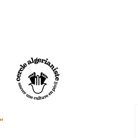
NS
CENTRE DOCUMENTATION
LE MÉMORIAL
JE PARTICIPE
E & SON SUPPLÉMENT
LE CDDFA
LE MÉMORIAL DES FRANÇAIS D
J’ADHÈRE / 
TÉRAIRE & UNIVERSITAIRE
HISTORIQUE DU CDDFA
HISTORIQUE DU MÉMORIAL
JE DONNE
NCES & EXPOSITIONS
EXPOSITIONS
EVÉNEMENTS DU MÉMORIAL
JE VOUS CO
 ET FORUMS DU LIVRE
BIBLIOTHÈQUE & FONDS DOCUMENTAIRES
LA LISTE DES DISPARUS
J’SUIS JEUNE
A
NE JETEZ RIEN ! APPEL AUX DONS
LE CENTRE DE RECHERCHES
TÉMOIGNAGES
”