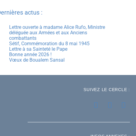
ernières actus :
Lettre ouverte à madame Alice Rufo, Ministre
déléguée aux Armées et aux Anciens
combattants
Sétif, Commémoration du 8 mai 1945
Lettre à sa Sainteté le Pape
Bonne année 2026 !
Vœux de Boualem Sansal
SUIVEZ LE CERCLE :