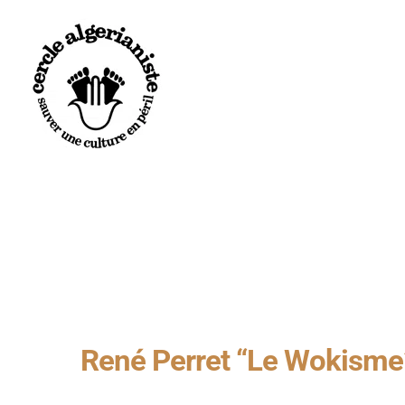
CERCLE ALGÉRIANISTE
NOS ACTIO
ACTUALITÉS
LA REVU
PRÉSENTATION & MISSIONS
PRIX LIT
LE CERCLE NATIONAL
CONFÉRE
LES CERCLES LOCAUX
CONGRÈS
LE MANIFESTE
L’AGEND
René Perret “Le Wokisme