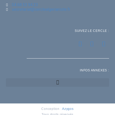
04.68.53.94.23
secretariat@cerclealgerianiste.fr
SUIVEZ LE CERCLE :
INFOS ANNEXES :
Conception :
Azygos
Tous droits réservés