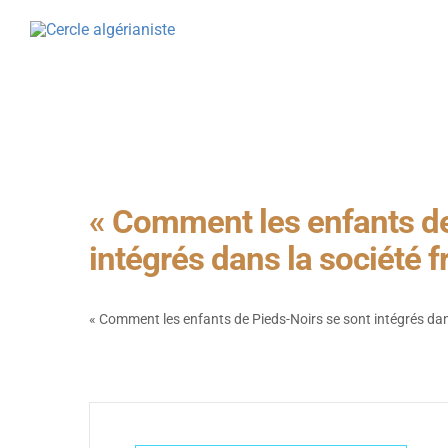
CERCLE ALGÉRIANISTE
NOS ACTIO
ACTUALITÉS
LA REVU
PRÉSENTATION & MISSIONS
PRIX LIT
LE CERCLE NATIONAL
CONFÉRE
LES CERCLES LOCAUX
CONGRÈS
LE MANIFESTE
L’AGEND
« Comment les enfants de
intégrés dans la société f
« Comment les enfants de Pieds-Noirs se sont intégrés dans