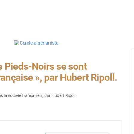
NS
CENTRE DOCUMENTATION
LE MÉMORIAL
JE PARTICIPE
E & SON SUPPLÉMENT
LE CDDFA
LE MÉMORIAL DES FRANÇAIS D
J’ADHÈRE / 
TÉRAIRE & UNIVERSITAIRE
HISTORIQUE DU CDDFA
HISTORIQUE DU MÉMORIAL
JE DONNE
NCES & EXPOSITIONS
EXPOSITIONS
EVÉNEMENTS DU MÉMORIAL
JE VOUS CO
 ET FORUMS DU LIVRE
BIBLIOTHÈQUE & FONDS DOCUMENTAIRES
LA LISTE DES DISPARUS
J’SUIS JEUNE
A
NE JETEZ RIEN ! APPEL AUX DONS
LE CENTRE DE RECHERCHES
 Pieds-Noirs se sont
TÉMOIGNAGES
rançaise », par Hubert Ripoll.
 la société française », par Hubert Ripoll.