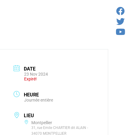
ENCYCLOPÉDIE
ISPARUS
JE M’ABONNE
NTACTE
, ÇA M’INTÉRESSE !
DATE
23 Nov 2024
Expiré!
HEURE
Journée entière
LIEU
Montpellier
31, rue Emile CHARTIER dit ALAIN -
34070 MONTPELLIER