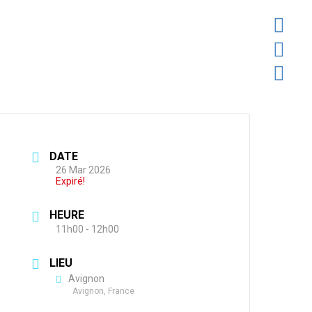
ICIPE
ENCYCLOPÉDIE
AIS DISPARUS
ÈRE / JE M’ABONNE
AL
ONNE
IAL
OUS CONTACTE
S JEUNE, ÇA M’INTÉRESSE !
ES
DATE
26 Mar 2026
Expiré!
HEURE
11h00 - 12h00
LIEU
Avignon
Avignon, France