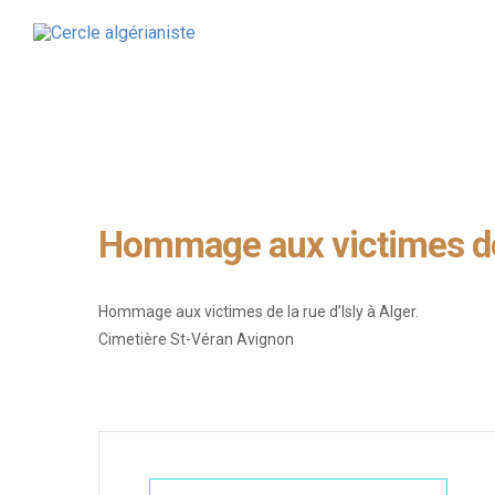
CERCLE ALGÉRIANISTE
NOS AC
ACTUALITÉS
LA RE
PRÉSENTATION & MISSIONS
PRIX 
LE CERCLE NATIONAL
CONFÉ
LES CERCLES LOCAUX
CONGR
LE MANIFESTE
L’AG
Hommage aux victimes de l
Hommage aux victimes de la rue d’Isly à Alger.
Cimetière St-Véran Avignon