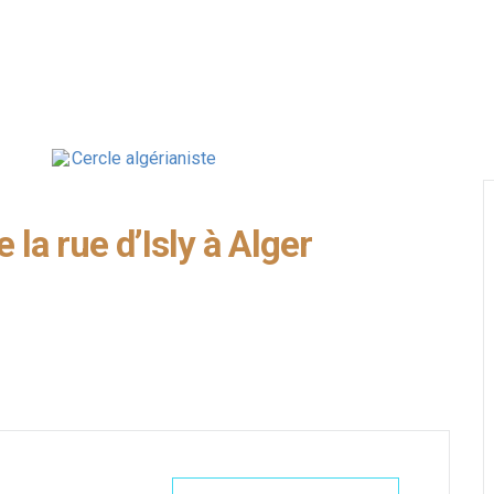
TIONS
CENTRE DOCUMENTATION
LE MÉMORIAL
JE PART
VUE & SON SUPPLÉMENT
LE CDDFA
LE MÉMORIAL DES FRANÇ
J’ADH
LITTÉRAIRE & UNIVERSITAIRE
HISTORIQUE DU CDDFA
HISTORIQUE DU MÉMORI
JE D
RENCES & EXPOSITIONS
EXPOSITIONS
EVÉNEMENTS DU MÉMOR
JE V
ÈS ET FORUMS DU LIVRE
BIBLIOTHÈQUE & FONDS DOCUMENTAIRES
LA LISTE DES DISPARUS
J’SUI
ENDA
NE JETEZ RIEN ! APPEL AUX DONS
LE CENTRE DE RECHERCH
a rue d’Isly à Alger
TÉMOIGNAGES