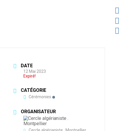
ICIPE
ENCYCLOPÉDIE
AIS DISPARUS
ÈRE / JE M’ABONNE
AL
ONNE
IAL
OUS CONTACTE
S JEUNE, ÇA M’INTÉRESSE !
ES
DATE
12 Mai 2023
Expiré!
CATÉGORIE
Cérémonies
ORGANISATEUR
Cercle algérianiste . Montpellier