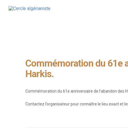
CERCLE ALGÉRIANISTE
NOS AC
ACTUALITÉS
LA RE
PRÉSENTATION & MISSIONS
PRIX 
LE CERCLE NATIONAL
CONFÉ
LES CERCLES LOCAUX
CONGR
LE MANIFESTE
L’AG
Commémoration du 61e an
Harkis.
Commémoration du 61e anniversaire de l’abandon des Ha
Contactez l’organisateur pour connaître le lieu exact et le