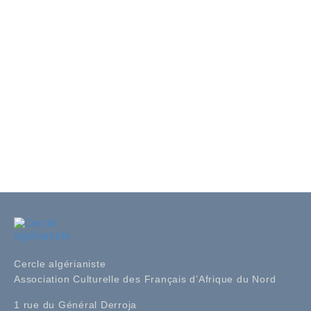
Cercle algérianiste
Association Culturelle des Français d’Afrique du Nord
1 rue du Général Derroja