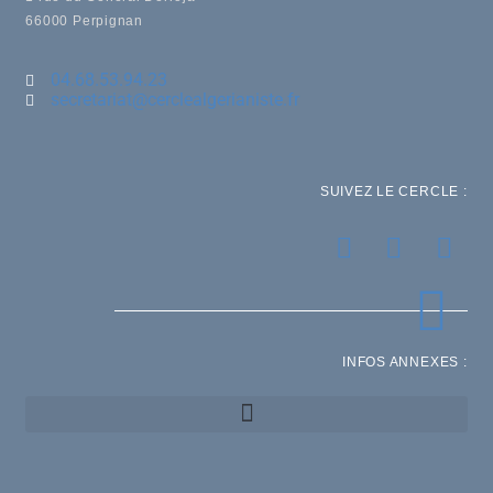
66000 Perpignan
04.68.53.94.23
secretariat@cerclealgerianiste.fr
SUIVEZ LE CERCLE :
INFOS ANNEXES :