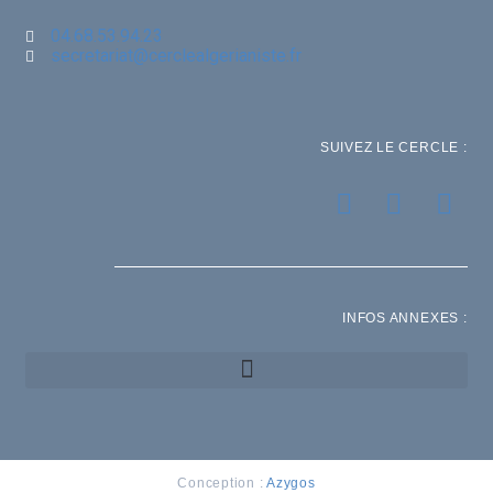
04.68.53.94.23
secretariat@cerclealgerianiste.fr
SUIVEZ LE CERCLE :
INFOS ANNEXES :
Conception :
Azygos