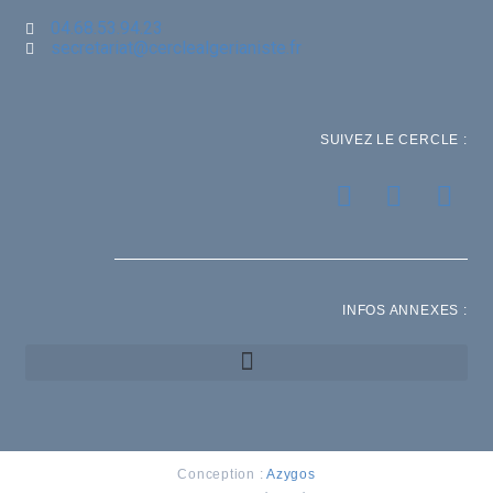
04.68.53.94.23
secretariat@cerclealgerianiste.fr
SUIVEZ LE CERCLE :
INFOS ANNEXES :
Conception :
Azygos