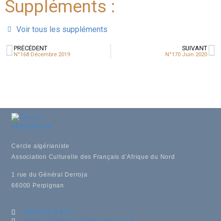
Suppléments :
Voir tous les suppléments
PRÉCÉDENT
SUIVANT
N°168 Décembre 2019
N°170 Juin 2020
Cercle algérianiste
Association Culturelle des Français d’Afrique du Nord
1 rue du Général Derroja
66000 Perpignan
04.68.53.94.23
secretariat@cerclealgerianiste.fr