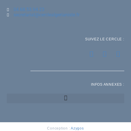
04.68.53.94.23
secretariat@cerclealgerianiste.fr
SUIVEZ LE CERCLE :
INFOS ANNEXES :
Conception :
Azygos