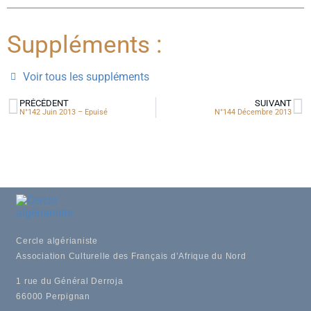
Suppléments :
Voir tous les suppléments
PRÉCÉDENT
SUIVANT
N°142 Juin 2013 – Epuisé
N°144 Décembre 2013
Cercle algérianiste
Association Culturelle des Français d’Afrique du Nord
1 rue du Général Derroja
66000 Perpignan