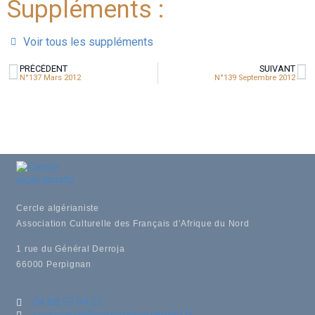
Suppléments :
Voir tous les suppléments
PRÉCÉDENT
SUIVANT
N°137 Mars 2012
N°139 Septembre 2012
Cercle algérianiste
Association Culturelle des Français d’Afrique du Nord
1 rue du Général Derroja
66000 Perpignan
04.68.53.94.23
secretariat@cerclealgerianiste.fr