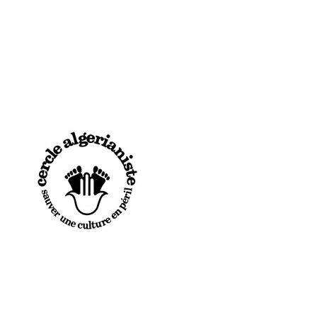
NS
CENTRE DOCUMENTATION
LE MÉMORIAL
JE PARTICIPE
E & SON SUPPLÉMENT
LE CDDFA
LE MÉMORIAL DES FRANÇAIS D
J’ADHÈRE / 
TÉRAIRE & UNIVERSITAIRE
HISTORIQUE DU CDDFA
HISTORIQUE DU MÉMORIAL
JE DONNE
NCES & EXPOSITIONS
EXPOSITIONS
EVÉNEMENTS DU MÉMORIAL
JE VOUS CO
 ET FORUMS DU LIVRE
BIBLIOTHÈQUE & FONDS DOCUMENTAIRES
LA LISTE DES DISPARUS
J’SUIS JEUNE
A
NE JETEZ RIEN ! APPEL AUX DONS
LE CENTRE DE RECHERCHES
TÉMOIGNAGES