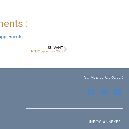
ents :
suppléments
SUIVANT
N°112 Décembre 2005
SUIVEZ LE CERCLE :
INFOS ANNEXES :