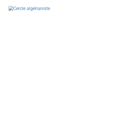
CERCLE ALGÉRIANISTE
NOS ACTIO
ACTUALITÉS
LA REVU
PRÉSENTATION & MISSIONS
PRIX LIT
LE CERCLE NATIONAL
CONFÉRE
LES CERCLES LOCAUX
CONGRÈS
LE MANIFESTE
L’AGEND