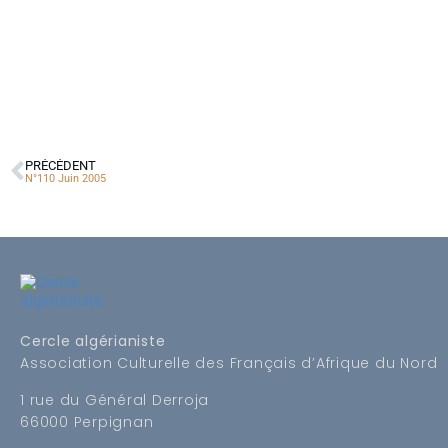
PRÉCÉDENT
N°110 Juin 2005
Cercle algérianiste
Association Culturelle des Français d’Afrique du Nord
1 rue du Général Derroja
66000 Perpignan