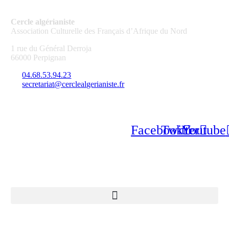
Cercle algérianiste
Association Culturelle des Français d’Afrique du Nord
1 rue du Général Derroja
66000 Perpignan
04.68.53.94.23
secretariat@cerclealgerianiste.fr
SUIVEZ LE CERCLE :
Facebook
Twitter
Youtube
INFOS ANNEXES :