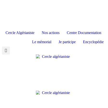
Témoignages
Cercle Algérianiste
Nos actions
Centre Documentation
Actualités
La Revue & son
Le CDDFA
Le mémorial
Je participe
Encyclopédie
Supplément
Présentation & Missions
Le Mémorial des Français
J’adhère / Je m’abonne
Historique du CDDFA
Disparus
Prix Littéraire &
Universitaire
Le Cercle national
Je donne
Expositions
Historique du Mémorial
Conférences & Expositions
Les Cercles locaux
Je vous contacte
Bibliothèque & Fonds
Evénements du Mémorial
Documentaires
Congrès et Forums du livre
Le Manifeste
J’suis jeune, ça m’intéresse !
La liste des Disparus
Ne jetez rien ! Appel aux
L’agenda
Dons
Le Centre de recherches
Témoignages