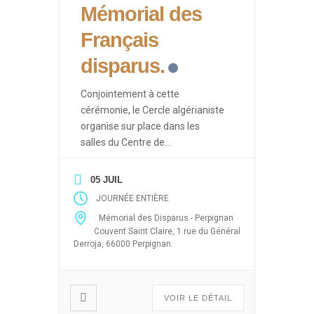
Mémorial des
Français
disparus.
Conjointement à cette
cérémonie, le Cercle algérianiste
organise sur place dans les
salles du Centre de
Documentation des Français
d’Algérie des événements ayant
05 JUIL
pour thèmes les drames de la
JOURNÉE ENTIÈRE
guerre d’Algérie (Enlèvements et
Mémorial des Disparus - Perpignan
disparitions massives après le 19
Couvent Saint Claire, 1 rue du Général
mars 1962, 5 juillet 1962, 26
Derroja, 66000 Perpignan.
mars, abandon des harkis) sous
forme de projection de films,
débats […]
VOIR LE DÉTAIL