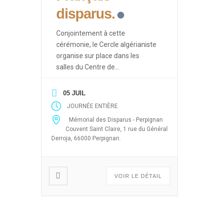
disparus.
Conjointement à cette
cérémonie, le Cercle algérianiste
organise sur place dans les
salles du Centre de
Documentation des Français
d’Algérie des événements ayant
05 JUIL
pour thèmes les drames de la
JOURNÉE ENTIÈRE
guerre d’Algérie (Enlèvements et
Mémorial des Disparus - Perpignan
disparitions massives après le 19
Couvent Saint Claire, 1 rue du Général
mars 1962, 5 juillet 1962, 26
Derroja, 66000 Perpignan.
mars, abandon des harkis) sous
forme de projection de films,
débats […]
VOIR LE DÉTAIL