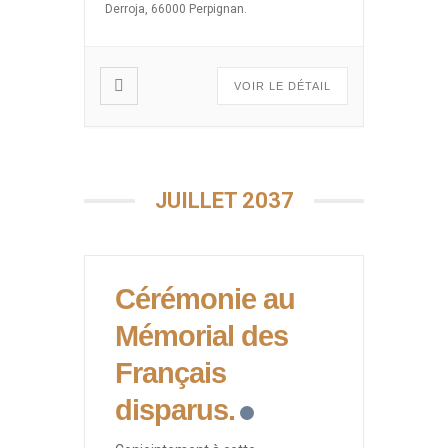
mars 1962, 5 juillet 1962, 26
Derroja, 66000 Perpignan.
mars, abandon des harkis) sous
forme de projection de films,
débats […]
VOIR LE DÉTAIL
JUILLET 2037
Cérémonie au
Mémorial des
Français
disparus.