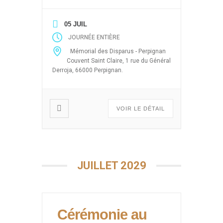
Documentation des Français
d’Algérie des événements ayant
05 JUIL
pour thèmes les drames de la
JOURNÉE ENTIÈRE
guerre d’Algérie (Enlèvements et
Mémorial des Disparus - Perpignan
disparitions massives après le 19
Couvent Saint Claire, 1 rue du Général
mars 1962, 5 juillet 1962, 26
Derroja, 66000 Perpignan.
mars, abandon des harkis) sous
forme de projection de films,
débats […]
VOIR LE DÉTAIL
JUILLET 2029
Cérémonie au