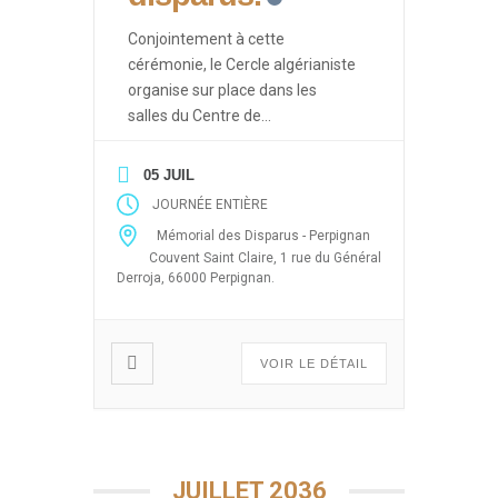
Conjointement à cette
cérémonie, le Cercle algérianiste
organise sur place dans les
salles du Centre de
Documentation des Français
d’Algérie des événements ayant
05 JUIL
pour thèmes les drames de la
JOURNÉE ENTIÈRE
guerre d’Algérie (Enlèvements et
Mémorial des Disparus - Perpignan
disparitions massives après le 19
Couvent Saint Claire, 1 rue du Général
mars 1962, 5 juillet 1962, 26
Derroja, 66000 Perpignan.
mars, abandon des harkis) sous
forme de projection de films,
débats […]
VOIR LE DÉTAIL
JUILLET 2036