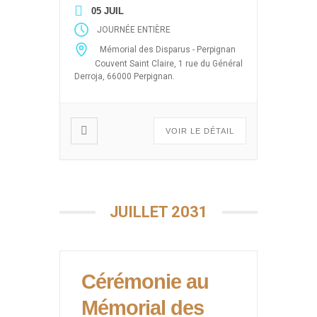
d’Algérie des événements ayant
05 JUIL
pour thèmes les drames de la
JOURNÉE ENTIÈRE
guerre d’Algérie (Enlèvements et
Mémorial des Disparus - Perpignan
disparitions massives après le 19
Couvent Saint Claire, 1 rue du Général
mars 1962, 5 juillet 1962, 26
Derroja, 66000 Perpignan.
mars, abandon des harkis) sous
forme de projection de films,
débats […]
VOIR LE DÉTAIL
JUILLET 2031
Cérémonie au
Mémorial des