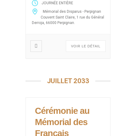
JOURNÉE ENTIÈRE
guerre d’Algérie (Enlèvements et
Mémorial des Disparus - Perpignan
disparitions massives après le 19
Couvent Saint Claire, 1 rue du Général
mars 1962, 5 juillet 1962, 26
Derroja, 66000 Perpignan.
mars, abandon des harkis) sous
forme de projection de films,
débats […]
VOIR LE DÉTAIL
JUILLET 2033
Cérémonie au
Mémorial des
Français