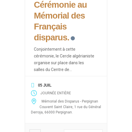
Cérémonie au
Mémorial des
Français
disparus.
Conjointement à cette
cérémonie, le Cercle algérianiste
organise sur place dans les
salles du Centre de
Documentation des Français
d’Algérie des événements ayant
05 JUIL
pour thèmes les drames de la
JOURNÉE ENTIÈRE
guerre d’Algérie (Enlèvements et
Mémorial des Disparus - Perpignan
disparitions massives après le 19
Couvent Saint Claire, 1 rue du Général
mars 1962, 5 juillet 1962, 26
Derroja, 66000 Perpignan.
mars, abandon des harkis) sous
forme de projection de films,
débats […]