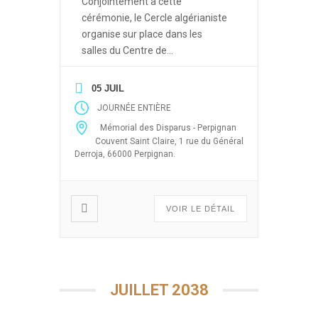
Conjointement à cette
cérémonie, le Cercle algérianiste
organise sur place dans les
salles du Centre de
Documentation des Français
d’Algérie des événements ayant
05 JUIL
pour thèmes les drames de la
JOURNÉE ENTIÈRE
guerre d’Algérie (Enlèvements et
Mémorial des Disparus - Perpignan
disparitions massives après le 19
Couvent Saint Claire, 1 rue du Général
mars 1962, 5 juillet 1962, 26
Derroja, 66000 Perpignan.
mars, abandon des harkis) sous
forme de projection de films,
débats […]
VOIR LE DÉTAIL
JUILLET 2038