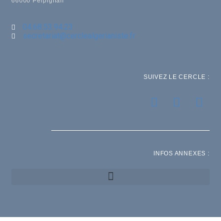
66000 Perpignan
04.68.53.94.23
secretariat@cerclealgerianiste.fr
SUIVEZ LE CERCLE :
INFOS ANNEXES :