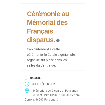
Cérémonie au
Mémorial des
Français
disparus.
Conjointement à cette
cérémonie, le Cercle algérianiste
organise sur place dans les
salles du Centre de
Documentation des Français
d’Algérie des événements ayant
05 JUIL
pour thèmes les drames de la
JOURNÉE ENTIÈRE
guerre d’Algérie (Enlèvements et
Mémorial des Disparus - Perpignan
disparitions massives après le 19
Couvent Saint Claire, 1 rue du Général
mars 1962, 5 juillet 1962, 26
Derroja, 66000 Perpignan.
mars, abandon des harkis) sous