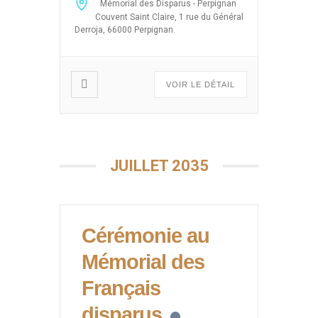
Mémorial des Disparus - Perpignan
disparitions massives après le 19
Couvent Saint Claire, 1 rue du Général
mars 1962, 5 juillet 1962, 26
Derroja, 66000 Perpignan.
mars, abandon des harkis) sous
forme de projection de films,
débats […]
VOIR LE DÉTAIL
JUILLET 2035
Cérémonie au
Mémorial des
Français
disparus.