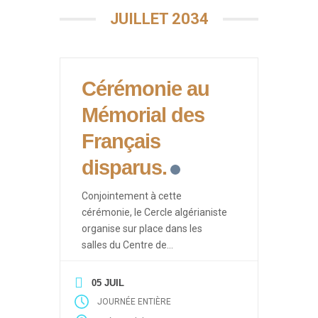
JUILLET 2034
Cérémonie au
Mémorial des
Français
disparus.
Conjointement à cette
cérémonie, le Cercle algérianiste
organise sur place dans les
salles du Centre de
Documentation des Français
d’Algérie des événements ayant
05 JUIL
pour thèmes les drames de la
JOURNÉE ENTIÈRE
guerre d’Algérie (Enlèvements et