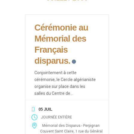
Cérémonie au
Mémorial des
Français
disparus.
Conjointement à cette
cérémonie, le Cercle algérianiste
organise sur place dans les
salles du Centre de
Documentation des Français
d’Algérie des événements ayant
05 JUIL
pour thèmes les drames de la
JOURNÉE ENTIÈRE
guerre d’Algérie (Enlèvements et
Mémorial des Disparus - Perpignan
disparitions massives après le 19
Couvent Saint Claire, 1 rue du Général